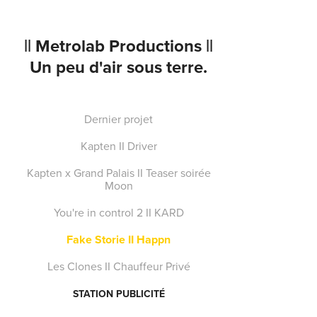
|| Metrolab Productions ||  
Un peu d'air sous terre.
Dernier projet
Kapten II Driver
Kapten x Grand Palais II Teaser soirée
Moon
You're in control 2 II KARD
Fake Storie II Happn
Les Clones II Chauffeur Privé
STATION PUBLICITÉ