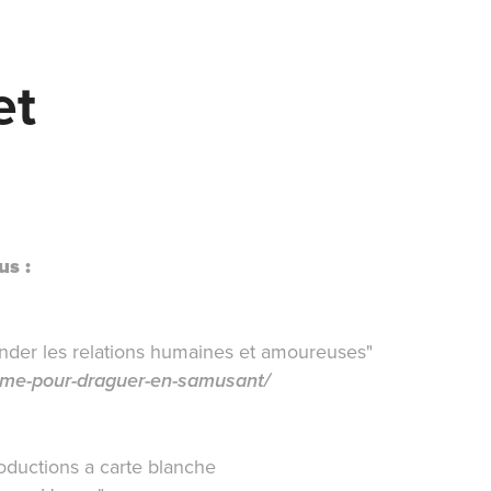
et
us :
nder les relations humaines et amoureuses"
time-pour-draguer-en-samusant/
oduction
s a carte blanche