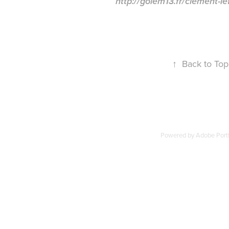
http://golem13.fr/clement-le
↑
Back to Top
Powered by
Adobe Portf