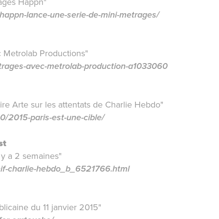
rages Happn"
/happn-lance-une-serie-de-mini-metrages/
 Metrolab Productions"
trages-avec-metrolab-production-a1033060
e Arte sur les attentats de Charlie Hebdo"
0/2015-paris-est-une-cible/
st
l y a 2 semaines"
nif-charlie-hebdo_b_6521766.html
licaine
du 11 janvier 2015"